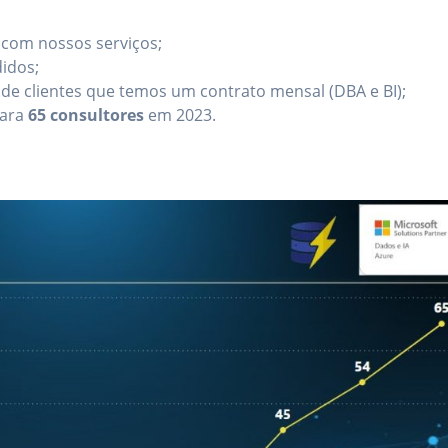
com nossos serviços;
idos;
de clientes que temos um contrato mensal (DBA e BI);
ara
65 consultores
em 2023.