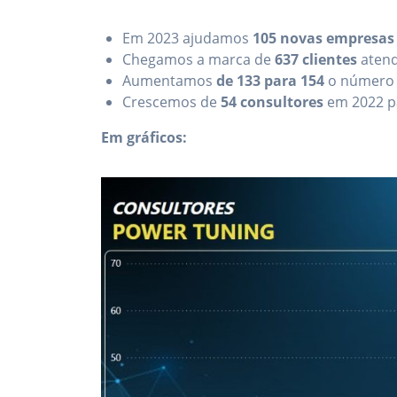
Em 2023 ajudamos
105 novas empresas
Chegamos a marca de
637 clientes
atend
Aumentamos
de 133 para 154
o número 
Crescemos de
54 consultores
em 2022 p
Em gráficos: