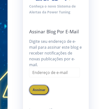
Conheça o novo Sistema de
Alertas da Power Tuning
Assinar Blog Por E-Mail
Digite seu endereço de e-
mail para assinar este blog e
receber notificações de
novas publicações por e-
mail.
Endereço
de
e-
mail
Assinar