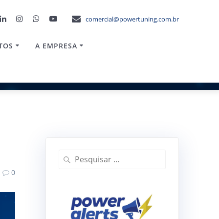
comercial@powertuning.com.br
TOS
A EMPRESA
Pesquisar
por:
0