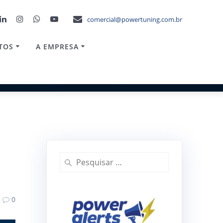
comercial@powertuning.com.br
TOS
A EMPRESA
Pesquisar
por:
0