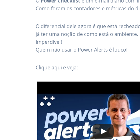
O
Power Checklist
é um e-mail diário com 
Como foram os contadores e métricas do dia
O diferencial dele agora é que está recheado
já ter uma noção de como está o ambiente.
Imperdível!
Quem não usar o Power Alerts é louco!
Clique aqui e veja: