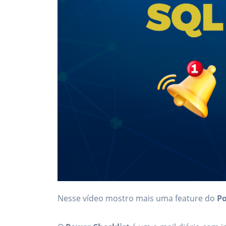
Nesse vídeo mostro mais uma feature do
Po