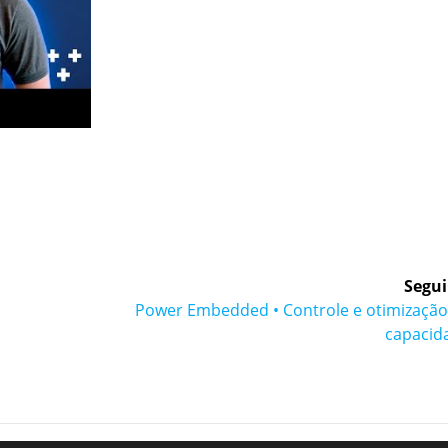
Segui
Post
Power Embedded • Controle e otimização
seguinte:
capacid