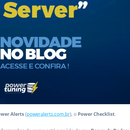
wer Alerts
(
poweralerts.com.br
), o
Power Checklist
.