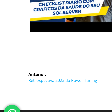
Navegação
Anterior:
de
Post
Retrospectiva 2023 da Power Tuning
anterior:
Post