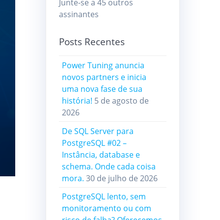
Junte-se a 45 outros
assinantes
Posts Recentes
Power Tuning anuncia
novos partners e inicia
uma nova fase de sua
história!
5 de agosto de
2026
De SQL Server para
PostgreSQL #02 –
Instância, database e
schema. Onde cada coisa
mora.
30 de julho de 2026
PostgreSQL lento, sem
monitoramento ou com