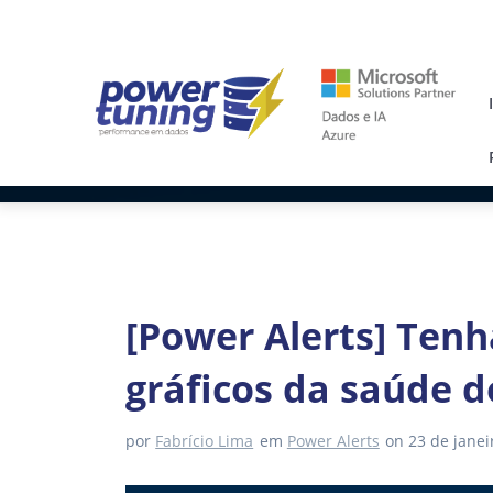
Skip
to
content
[Power Alerts] Tenh
gráficos da saúde d
por
Fabrício Lima
em
Power Alerts
on 23 de janei