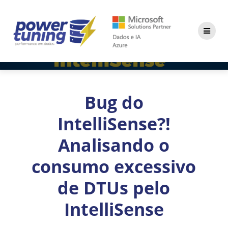
Skip
to
content
Bug do
IntelliSense?!
Analisando o
consumo excessivo
de DTUs pelo
IntelliSense