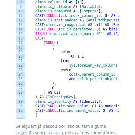
8
clmns
.
column_id
AS
[
ID
]
,
9
clmns
.
is_nullable
AS
[
Nullable
]
,
10
clmns
.
is_computed
AS
[
Computed
]
,
11
CAST
(
ISNULL
(
cik
.
index_column_id
,
0
)
AS
bit
)
AS
12
clmns
.
is_ansi_padded
AS
[
AnsiPaddingStatus
]
,
13
CAST
(
clmns
.
is_rowguidcol
AS
bit
)
AS
[
RowGuidCol
14
CAST
(
ISNULL
(
cc
.
is_persisted
,
0
)
AS
bit
)
AS
[
IsP
15
ISNULL
(
clmns
.
collation_name
,
N
''
)
AS
[
Collation
16
CAST
(
17
ISNULL
(
18
(
19
select
20
TOP
1
1
21
from
22
sys
.
foreign_key_columns
AS
colf
23
where
24
colfk
.
parent_column_id
=
clmns
.
25
and
colfk
.
parent_object_id
=
cl
26
)
,
27
0
28
)
AS
bit
29
)
AS
[
IsForeignKey
]
,
30
clmns
.
is_identity
AS
[
Identity
]
,
31
CAST
(
ISNULL
(
ic
.
seed_value
,
0
)
AS
numeric
(
38
)
)
A
32
CAST
(
ISNULL
(
ic
.
increment_value
,
0
)
AS
numeric
(
3
33
(
34
case
35
when
clmns
.
default_object_id
=
0
then
N
Se alguém já passou por isso ou tem alguma
36
when
d
.
parent_object_id
>
0
then
N
''
sugestão sobre a causa, deixa aí nos comentários,
37
else
d
.
name