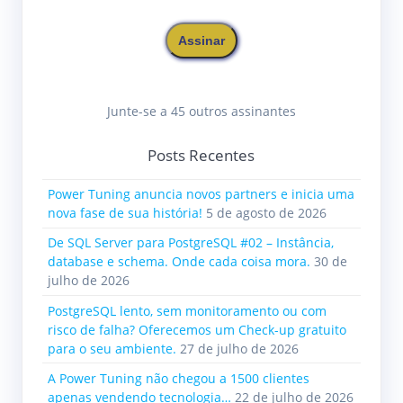
157
and
(
baset
.
user_type_id
=
clmns
.
user_type_i
e-
158
and
(
baset
.
is_user_defined
=
0
)
mail
159
and
(
baset
.
is_assembly_type
=
1
)
Assinar
160
)
161
LEFT
OUTER
JOIN
sys
.
xml_schema_collections
AS
x
162
LEFT
OUTER
JOIN
sys
.
schemas
AS
s2clmns
ON
s2clm
163
LEFT
OUTER
JOIN
sys
.
sensitivity_classifications
164
and
sc
.
minor_id
=
clmns
.
column_id
Junte-se a 45 outros assinantes
165
WHERE
166
(
clmns
.
name
=
@
_msparam_0
)
167
and
(
168
(
Posts Recentes
169
tbl
.
name
=
@
_msparam_1
170
and
SCHEMA_NAME
(
tbl
.
schema_id
)
=
@
_mspa
171
)
Power Tuning anuncia novos partners e inicia uma
172
)
nova fase de sua história!
5 de agosto de 2026
De SQL Server para PostgreSQL #02 – Instância,
database e schema. Onde cada coisa mora.
30 de
julho de 2026
PostgreSQL lento, sem monitoramento ou com
risco de falha? Oferecemos um Check-up gratuito
para o seu ambiente.
27 de julho de 2026
A Power Tuning não chegou a 1500 clientes
apenas vendendo tecnologia…
22 de julho de 2026