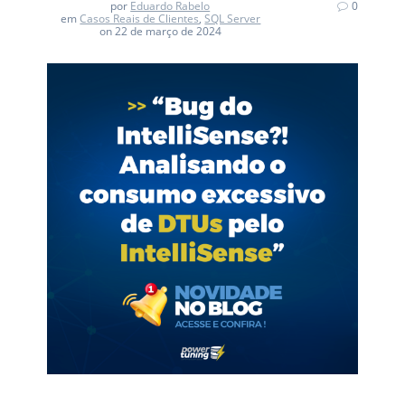
por
Eduardo Rabelo
0
em
Casos Reais de Clientes
,
SQL Server
on 22 de março de 2024