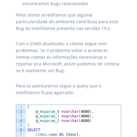
encontramos bugs relacionados
Pelos testes acreditamos que alguma
particularidade do ambiente contribuía para esse
Bug do IntelliSense presente nas versões 19.x.
Com o SSMS atualizado, o cliente segue sem
problemas. Se o problema voltar a acontecer,
iremos coletar as informações necessárias e
reportar pra Microsoft, assim podemos ter certeza
se é realmente um Bug.
Para os aventureiros segue a query que o
IntelliSense ficava agarrado:
1
(
2
@
_msparam_0
nvarchar
(
4000
)
,
3
@
_msparam_1
nvarchar
(
4000
)
,
4
@
_msparam_2
nvarchar
(
4000
)
5
)
6
SELECT
7
clmns
.
name
AS
[
Name
]
,