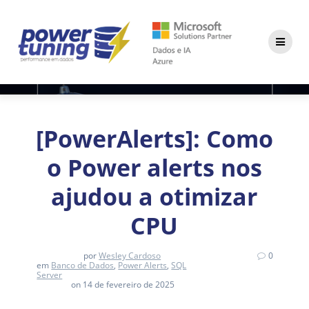
Skip
to
content
[PowerAlerts]: Como
o Power alerts nos
ajudou a otimizar
CPU
por
Wesley Cardoso
0
em
Banco de Dados
,
Power Alerts
,
SQL
Server
on 14 de fevereiro de 2025