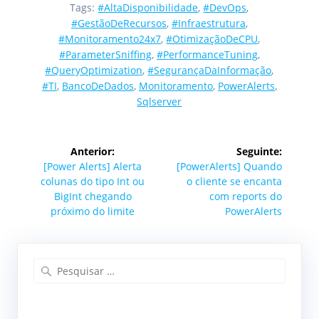
Tags:
#AltaDisponibilidade
,
#DevOps
,
#GestãoDeRecursos
,
#Infraestrutura
,
#Monitoramento24x7
,
#OtimizaçãoDeCPU
,
#ParameterSniffing
,
#PerformanceTuning
,
#QueryOptimization
,
#SegurançaDaInformação
,
#TI
,
BancoDeDados
,
Monitoramento
,
PowerAlerts
,
Sqlserver
Navegação
Anterior:
Seguinte:
de
Post
Post
[Power Alerts] Alerta
[PowerAlerts] Quando
anterior:
seguinte:
colunas do tipo Int ou
o cliente se encanta
Post
BigInt chegando
com reports do
próximo do limite
PowerAlerts
Pesquisar
por: