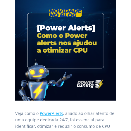
Veja como o
PowerAlerts
, aliado ao olhar atento de
uma equipe dedicada 24/7, foi essencial para
identificar, otimizar e reduzir o consumo de CPU