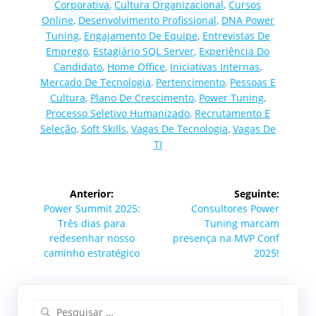
Corporativa
,
Cultura Organizacional
,
Cursos
Online
,
Desenvolvimento Profissional
,
DNA Power
Tuning
,
Engajamento De Equipe
,
Entrevistas De
Emprego
,
Estagiário SQL Server
,
Experiência Do
Candidato
,
Home Office
,
Iniciativas Internas
,
Mercado De Tecnologia
,
Pertencimento
,
Pessoas E
Cultura
,
Plano De Crescimento
,
Power Tuning
,
Processo Seletivo Humanizado
,
Recrutamento E
Seleção
,
Soft Skills
,
Vagas De Tecnologia
,
Vagas De
TI
Navegação
Anterior:
Seguinte:
de
Post
Post
Power Summit 2025:
Consultores Power
anterior:
seguinte:
Três dias para
Tuning marcam
Post
redesenhar nosso
presença na MVP Conf
caminho estratégico
2025!
Pesquisar