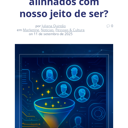
alinhados com
nosso jeito de ser?
por
Juliana Quintão
0
em
Marketing
,
Noticias
,
Pessoas & Cultura
on 11 de setembro de 2025