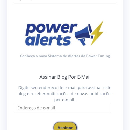
por:
Conheça o novo Sistema de Alertas da Power Tuning
Assinar Blog Por E-Mail
Digite seu endereço de e-mail para assinar este
blog e receber notificações de novas publicações
por e-mail.
Endereço
de
e-
mail
Assinar